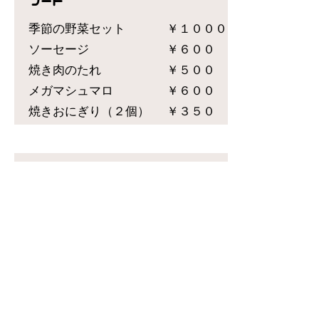
フード
季節の野菜セット
￥１０００
​ソーセージ
￥６００
焼き肉のたれ
​￥５００
メガマシュマロ
￥６００
焼きおにぎり（２個）
​￥３５０
備品
炭3キロ
￥１４００
着火剤
￥３５０
網
￥３５０
皿、箸、コップ、おしぼり
￥２００
（４人前）
チャッカマン
￥３５０