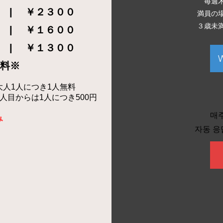
毎週
 | ￥２３００
満員の
３歳未
 | ￥１６００
 | ￥１３００
料※
大人1人につき1人無料
人目からは1人につき500円
매주
み
자동 응