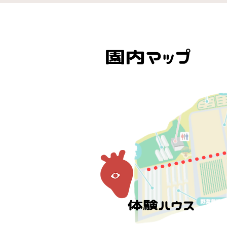
​園内マップ
体験ハウス