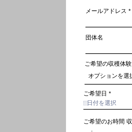
メールアドレス
団体名
ご希望の収穫体験
r
ご希望日
*
e
q
u
i
ご希望のお時間 
r
e