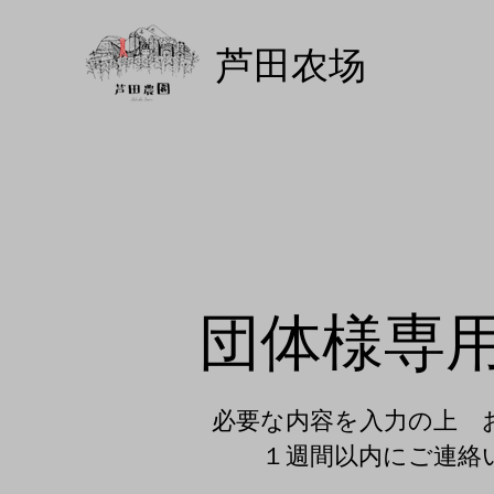
芦田农场
​団体様専
必要な内容を入力の上 
​１週間以内にご連絡