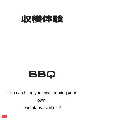
​収穫体験
BBQ
You can bring your own or bring your
own!
​Two plans available!