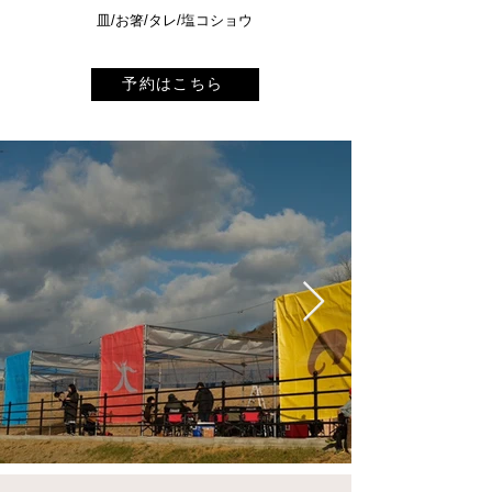
​皿/お箸/タレ/塩コショウ
予約はこちら