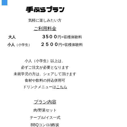
手ぶらプラン
気軽に楽しみたい方
ご利用料金
３5
００
大人
​
円
+収穫体験料
２５００
小人
円+収穫体験料
（小学生）
小人（小学生）以上は、​
必ずご注文が必要となります
​未就学児の方は、シェアして頂けます
食材や飲料の持込併用可
​ドリンクメニューは
こちら
プラン内容
肉/野菜セット
テーブル/イス一式
BBQコンロ/網/炭