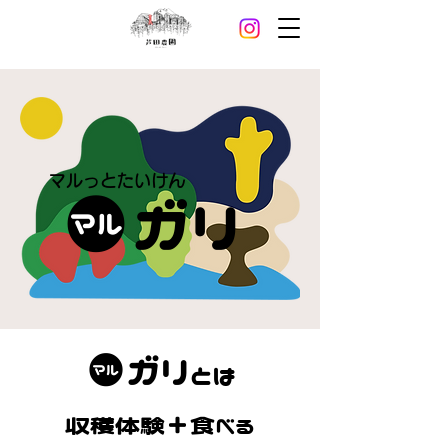
マルっとたいけん
●ガリ
マル
●ガリ
マル
とは
​収穫体験＋食べる