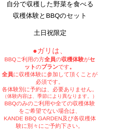
自分で収穫した野菜を食べる
収穫体験とBBQのセット​
​​土日祝限定
●ガリは、
BBQご利用の方
全員
の
収穫体験
が
セ
ット
の
プラン
です
。
全員
に収穫体験に参加して
頂くことが
必須です。
各体験別に予約は、必要ありません。
（体験内容は、季節により​異なります。）
​BBQのみのご利用や全ての収穫体験
をご希望でない場合は、
​KANDE BBQ GARDEN及び各収穫体
験に別々にご予約下さい。