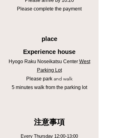
Please arrive by
10:20
Please complete
the payment
place
Experience house
Hyogo Raku Noseikatsu Center
West
Parking Lot
and walk
Please
park
​5 minutes walk from the parking lot
注意事項
Every Thursday 12:00-13:00