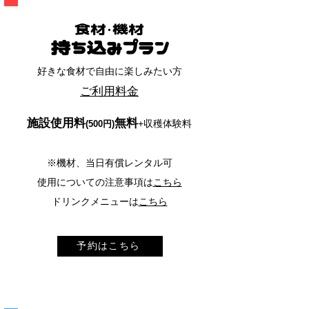
食材・機材
持ち込みプラン
好きな食材で​自由に楽しみたい方
ご利用料金
施設使用料
無料
+収穫体験料
(500円)
※機材、当日有償レンタル可​
​使用についての注意事項は
こちら
ドリンクメニューは
こちら
予約はこちら